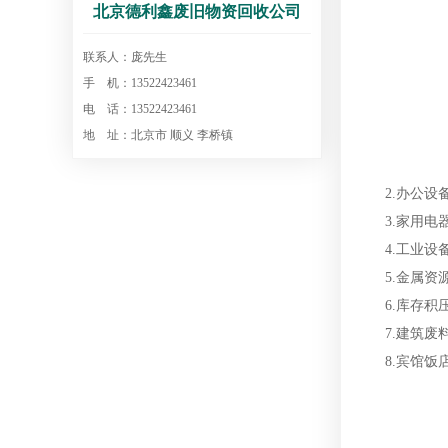
北京德利鑫废旧物资回收公司
联系人：庞先生
手 机：13522423461
电 话：13522423461
地 址：北京市 顺义 李桥镇
2.办公设
3.家用电
4.工业设
5.金属资
6.库存积
7.建筑废
8.宾馆饭