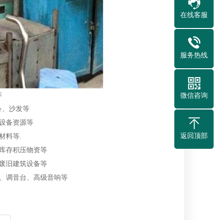
在线客服
服务热线
等
微信咨询
备、沙发等
压设备资源等
返回顶部
材料等.
、库存积压物资等
等废旧建筑设备等
椅、调音台、高级音响等