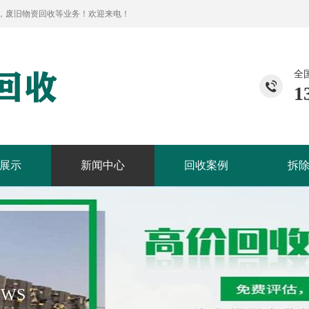
，废旧物资回收等业务！欢迎来电！
全
1
展示
新闻中心
回收案例
拆
EWS