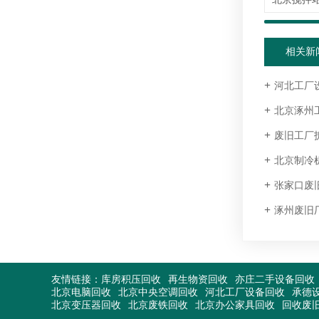
相关新
河北工厂设
北京涿州工
废旧工厂
北京制冷
张家口废
涿州废旧
友情链接：
库房积压回收
再生物资回收
亦庄二手设备回收
北京电脑回收
北京中央空调回收
河北工厂设备回收
承德
北京变压器回收
北京废铁回收
北京办公家具回收
回收废